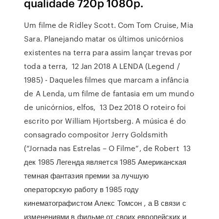
qualidade 720p 1080p.
Um filme de Ridley Scott. Com Tom Cruise, Mia
Sara. Planejando matar os últimos unicórnios
existentes na terra para assim lançar trevas por
toda a terra, 12 Jan 2018 A LENDA (Legend /
1985) - Daqueles filmes que marcam a infância
de A Lenda, um filme de fantasia em um mundo
de unicórnios, elfos, 13 Dez 2018 O roteiro foi
escrito por William Hjortsberg. A música é do
consagrado compositor Jerry Goldsmith
(“Jornada nas Estrelas – O Filme”, de Robert 13
дек 1985 Легенда является 1985 Американская
темная фантазия премии за лучшую
операторскую работу в 1985 году
кинематографистом Алекс Томсон , а В связи с
изменениями в фильме от своих европейских и