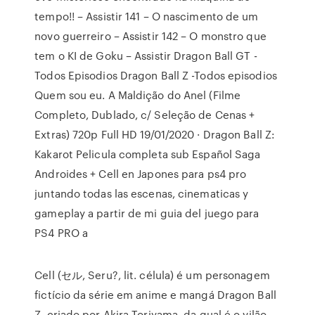
tempo!! – Assistir 141 – O nascimento de um
novo guerreiro – Assistir 142 – O monstro que
tem o KI de Goku – Assistir Dragon Ball GT -
Todos Episodios Dragon Ball Z -Todos episodios
Quem sou eu. A Maldição do Anel (Filme
Completo, Dublado, c/ Seleção de Cenas +
Extras) 720p Full HD 19/01/2020 · Dragon Ball Z:
Kakarot Pelicula completa sub Español Saga
Androides + Cell en Japones para ps4 pro
juntando todas las escenas, cinematicas y
gameplay a partir de mi guia del juego para
PS4 PRO a
Cell (セル, Seru?, lit. célula) é um personagem
fictício da série em anime e mangá Dragon Ball
Z, criado por Akira Toriyama, da qual é o vilão